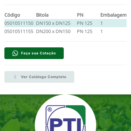
Código
Bitola
PN
Embalagem
05010511150
DN150 x DN125
PN 125
1
05010511155
DN200 x DN150
PN 125
1
Faça sua Cotação
Ver Catálogo Completo