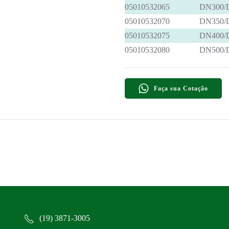
05010532065
DN300/
05010532070
DN350/
05010532075
DN400/
05010532080
DN500/
Faça sua Cotação
(19) 3871-3005