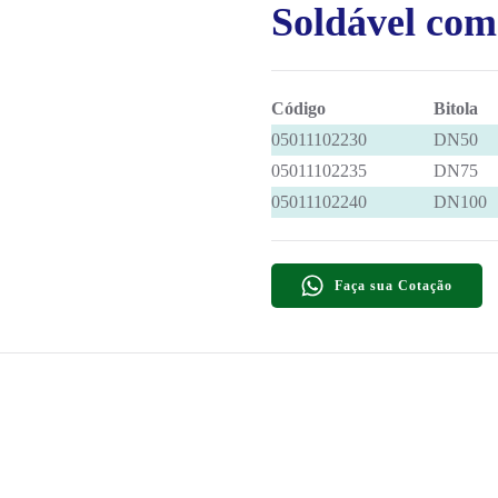
Soldável com
Código
Bitola
05011102230
DN50
05011102235
DN75
05011102240
DN100
Faça sua Cotação