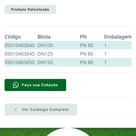
Produto Patenteado
Código
Bitola
PN
Embalagem
05010403040
DN100
PN 80
1
05010403045
DN125
PN 80
1
05010403050
DN150
PN 80
1
Faça sua Cotação
Ver Catálogo Completo