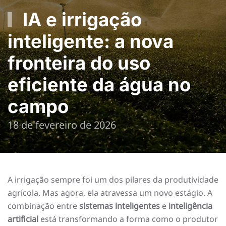
IA e irrigação
inteligente: a nova
fronteira do uso
eficiente da água no
campo
18 de fevereiro de 2026
A irrigação sempre foi um dos pilares da produtividade
agrícola. Mas agora, ela atravessa um novo estágio. A
combinação entre
sistemas inteligentes
e
inteligência
artificial
está transformando a forma como o produtor